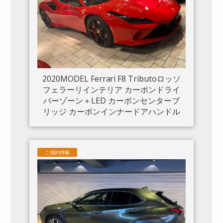
2020MODEL Ferrari F8 Tributoロッソ
フェラーリインテリア カーボンドライ
バーゾーン＋LED カーボンセンターブ
リッジ カーボンインナードアハンドル
カーボンリアブーツトリム フロントリ
フト カーボンサイドエアスプリッター
カーボンエンジンルーム パッセンジャ
ご成約情報
ーディスプレイ アダプティブヘッドラ
イトシステム 入庫しました。