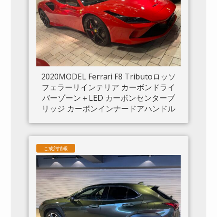
2020MODEL Ferrari F8 Tributoロッソ
フェラーリインテリア カーボンドライ
バーゾーン＋LED カーボンセンターブ
リッジ カーボンインナードアハンドル
カーボンリアブーツトリム フロントリ
フト カーボンサイドエアスプリッター
カーボンエンジンルーム パッセンジャ
ご成約情報
ーディスプレイ アダプティブヘッドラ
イトシステム 入庫しました。