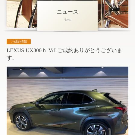
ニュース
アクセス
News
会社概要
採用情報
ご成約情報
お問い合わせ
個人情報保護方針
LEXUS UX300ｈ VrLご成約ありがとうございま
す。