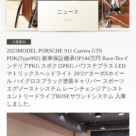
ニュース
アクセス
News
会社概要
採用情報
入庫案内
お問い合わせ
個人情報保護方針
2023MODEL PORSCHE 911 Carrera GTS
PDK(Type992) 新車保証継承OP144万円 Race-Texイ
ンテリアPKG スポクロPKG パワステプラス LED
マトリックスヘッドライト 20/21“ターボSホイー
ル ハイグロスブラック塗装キャリパー スポーツ
エグゾーストシステム レーンチェンジアシスト
エントリードライブBOSEサウンドシステム 入庫
しました。