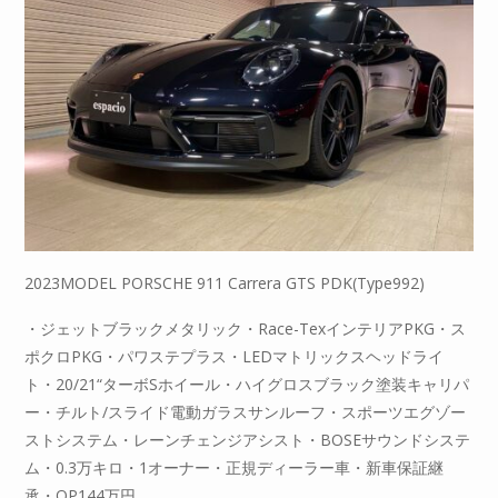
2023MODEL PORSCHE 911 Carrera GTS PDK(Type992)
・ジェットブラックメタリック・Race-TexインテリアPKG・ス
ポクロPKG・パワステプラス・LEDマトリックスヘッドライ
ト・20/21“ターボSホイール・ハイグロスブラック塗装キャリパ
ー・チルト/スライド電動ガラスサンルーフ・スポーツエグゾー
ストシステム・レーンチェンジアシスト・BOSEサウンドシステ
ム・0.3万キロ・1オーナー・正規ディーラー車・新車保証継
承・OP144万円