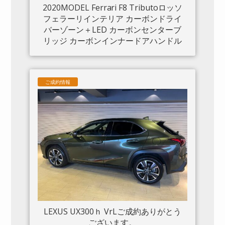
2020MODEL Ferrari F8 Tributoロッソ
フェラーリインテリア カーボンドライ
バーゾーン＋LED カーボンセンターブ
リッジ カーボンインナードアハンドル
カーボンリアブーツトリム フロントリ
フト カーボンサイドエアスプリッター
カーボンエンジンルーム パッセンジャ
ご成約情報
ーディスプレイ アダプティブヘッドラ
イトシステム 入庫しました。
LEXUS UX300ｈ VrLご成約ありがとう
ございます。