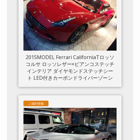
2015MODEL Ferrari CaliforniaTロッソ
コルサ ロッソレザー×ビアンコステッチ
インテリア ダイヤモンドステッチシー
ト LED付きカーボンドライバーゾーン
カーボンセンタートンネル ダッシュボ
ードインサートパネル×カーボン クロー
ムフロントグリル S/Fシールド 20“鍛造
ご成約情報
AW入庫しました。