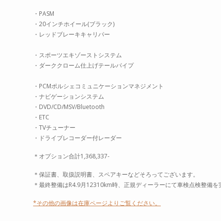
・PASM
・20インチホイール(ブラック)
・レッドブレーキキャリパー
・スポーツエキゾーストシステム
・ダーククローム仕上げテールパイプ
・PCMポルシェコミュニケーションマネジメント
・ナビゲーションシステム
・DVD/CD/MSV/Bluetooth
・ETC
・TVチューナー
・ドライブレコーダー付レーダー
＊オプション合計1,368,337-
＊保証書、取扱説明書、スペアキーなどそろってございます。
＊最終整備はR4.9月12310km時、正規ディーラーにて車検点検整備を実
*その他の画像は在庫ページよりご覧ください。