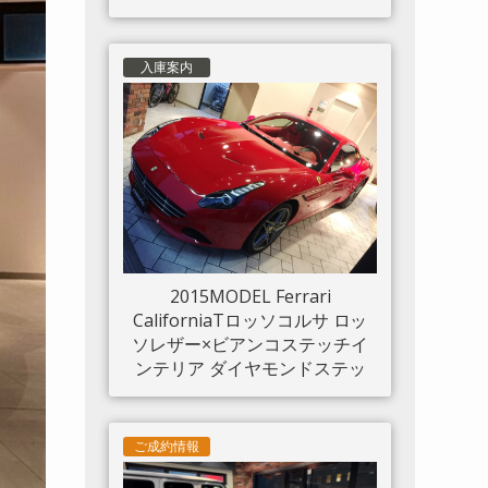
入庫案内
2015MODEL Ferrari
CaliforniaTロッソコルサ ロッ
ソレザー×ビアンコステッチイ
ンテリア ダイヤモンドステッ
チシート LED付きカーボンド
ライバーゾーン カーボンセン
タートンネル ダッシュボード
ご成約情報
インサートパネル×カーボン ク
ロームフロントグリル S/Fシー