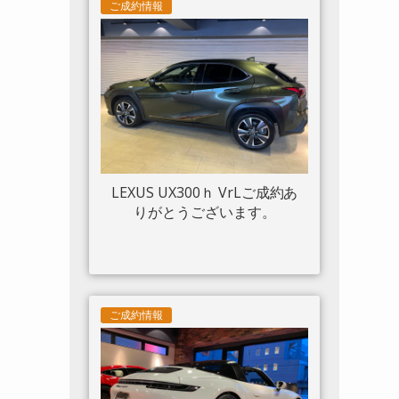
ツトリム フロントリフト カー
ご成約情報
ボンサイドエアスプリッター
カーボンエンジンルーム パッ
センジャーディスプレイ アダ
プティブヘッドライトシステ
ム 入庫しました。
LEXUS UX300ｈ VrLご成約あ
りがとうございます。
ご成約情報