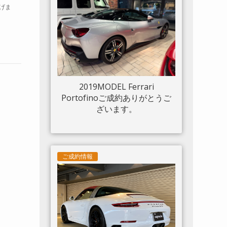
げま
ルド 20“鍛造AW入庫しまし
た。
2019MODEL Ferrari
Portofinoご成約ありがとうご
ざいます。
ご成約情報