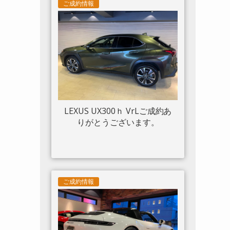
ツトリム フロントリフト カー
ご成約情報
ボンサイドエアスプリッター
カーボンエンジンルーム パッ
センジャーディスプレイ アダ
プティブヘッドライトシステ
ム 入庫しました。
LEXUS UX300ｈ VrLご成約あ
りがとうございます。
ご成約情報