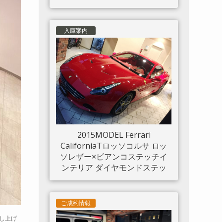
入庫案内
2015MODEL Ferrari
CaliforniaTロッソコルサ ロッ
ソレザー×ビアンコステッチイ
ンテリア ダイヤモンドステッ
チシート LED付きカーボンド
ライバーゾーン カーボンセン
タートンネル ダッシュボード
ご成約情報
インサートパネル×カーボン ク
申し上げ
ロームフロントグリル S/Fシー