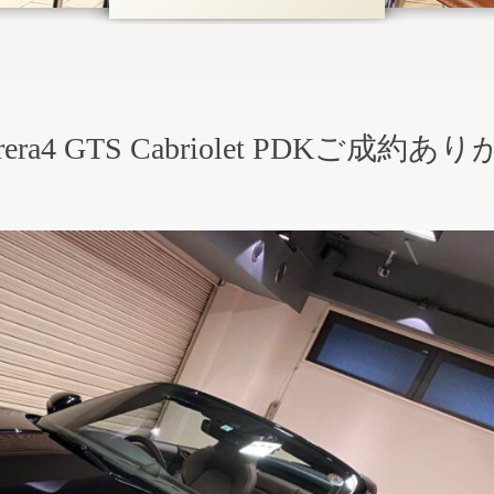
rrera4 GTS Cabriolet PDKご成約あ