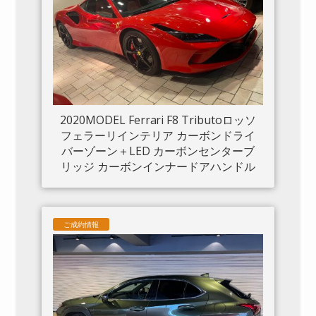
2020MODEL Ferrari F8 Tributoロッソ
フェラーリインテリア カーボンドライ
バーゾーン＋LED カーボンセンターブ
リッジ カーボンインナードアハンドル
カーボンリアブーツトリム フロントリ
フト カーボンサイドエアスプリッター
カーボンエンジンルーム パッセンジャ
ご成約情報
ーディスプレイ アダプティブヘッドラ
イトシステム 入庫しました。