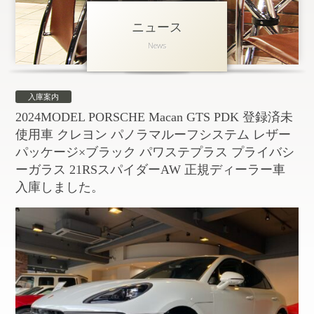
ニュース
アクセス
News
会社概要
採用情報
入庫案内
お問い合わせ
個人情報保護方針
2024MODEL PORSCHE Macan GTS PDK 登録済未
使用車 クレヨン パノラマルーフシステム レザー
パッケージ×ブラック パワステプラス プライバシ
ーガラス 21RSスパイダーAW 正規ディーラー車
入庫しました。