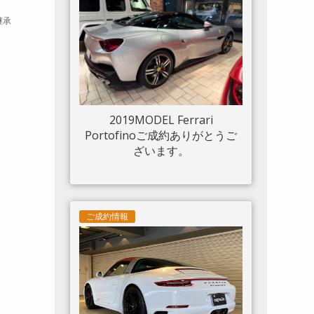
ルド 20“鍛造AW入庫しまし
継承
た。
2019MODEL Ferrari
Portofinoご成約ありがとうご
ざいます。
ご成約情報