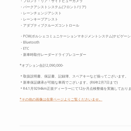
・フロント・リア・サイドビューカメラ
・パークアシストシステム(フロント/リア)
・レーンチェンジアシスト
・レーンキープアシスト
・アダプティブクルーズコントロール
・PCM(ポルシェコミュニケーションマネジメントシステム)ナビゲー
・Bluetooth
・ETC
・新車時取付レーダードライブレコーダー
*オプション合計2,090,000-
＊取扱説明書、保証書、記録簿、スペアキーなど揃ってございます。
＊新車保証継承が可能な車両でございます。(R6年2月7日まで)
＊R4.1月9294km正規ディーラーにて12か月点検整備を実施しており
*その他の画像は在庫ページよりご覧くださいませ。