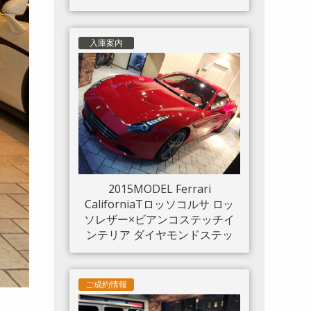
入庫案内
2015MODEL Ferrari
CaliforniaTロッソコルサ ロッ
ソレザー×ビアンコステッチイ
ンテリア ダイヤモンドステッ
チシート LED付きカーボンド
ライバーゾーン カーボンセン
タートンネル ダッシュボード
ご成約情報
インサートパネル×カーボン ク
ロームフロントグリル S/Fシー