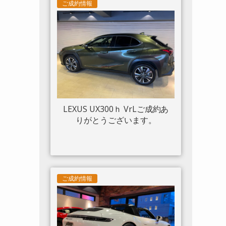
ツトリム フロントリフト カー
ご成約情報
ボンサイドエアスプリッター
カーボンエンジンルーム パッ
センジャーディスプレイ アダ
プティブヘッドライトシステ
ム 入庫しました。
LEXUS UX300ｈ VrLご成約あ
りがとうございます。
ご成約情報