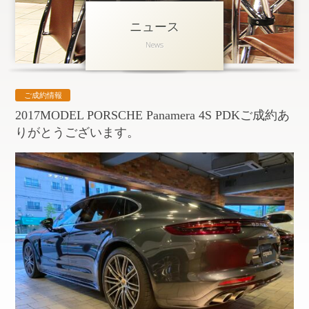
ニュース
アクセス
News
会社概要
採用情報
ご成約情報
お問い合わせ
個人情報保護方針
2017MODEL PORSCHE Panamera 4S PDKご成約あ
りがとうございます。