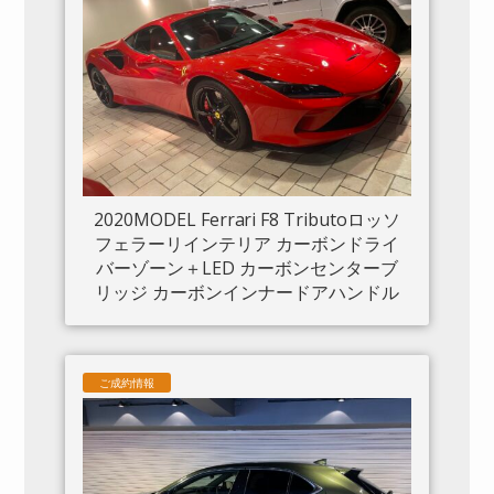
2020MODEL Ferrari F8 Tributoロッソ
フェラーリインテリア カーボンドライ
バーゾーン＋LED カーボンセンターブ
リッジ カーボンインナードアハンドル
カーボンリアブーツトリム フロントリ
フト カーボンサイドエアスプリッター
カーボンエンジンルーム パッセンジャ
ご成約情報
ーディスプレイ アダプティブヘッドラ
イトシステム 入庫しました。