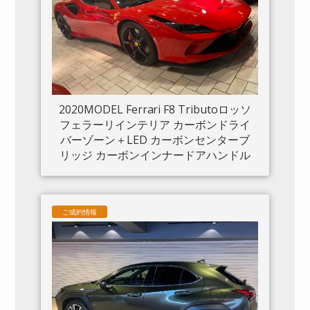
2020MODEL Ferrari F8 Tributoロッソ
フェラーリインテリア カーボンドライ
バーゾーン＋LED カーボンセンターブ
リッジ カーボンインナードアハンドル
カーボンリアブーツトリム フロントリ
フト カーボンサイドエアスプリッター
カーボンエンジンルーム パッセンジャ
ご成約情報
ーディスプレイ アダプティブヘッドラ
イトシステム 入庫しました。