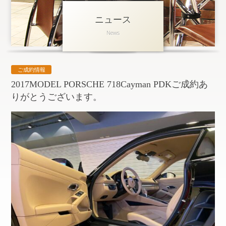
ニュース
アクセス
News
会社概要
採用情報
ご成約情報
お問い合わせ
個人情報保護方針
2017MODEL PORSCHE 718Cayman PDKご成約あ
りがとうございます。