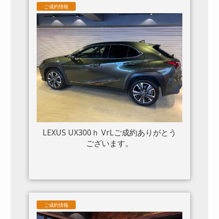
ご成約情報
ーディスプレイ アダプティブヘッドラ
イトシステム 入庫しました。
LEXUS UX300ｈ VrLご成約ありがとう
ございます。
ご成約情報