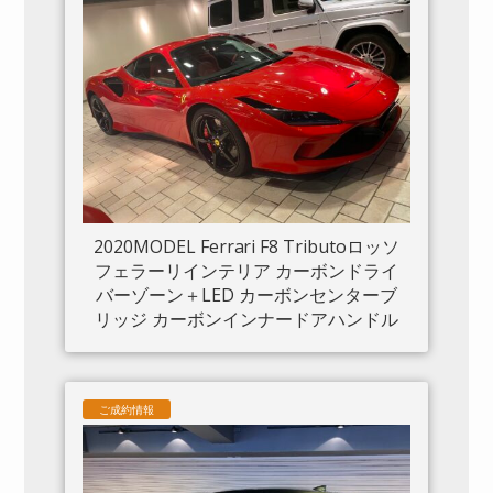
2020MODEL Ferrari F8 Tributoロッソ
フェラーリインテリア カーボンドライ
バーゾーン＋LED カーボンセンターブ
リッジ カーボンインナードアハンドル
カーボンリアブーツトリム フロントリ
フト カーボンサイドエアスプリッター
カーボンエンジンルーム パッセンジャ
ご成約情報
ーディスプレイ アダプティブヘッドラ
イトシステム 入庫しました。