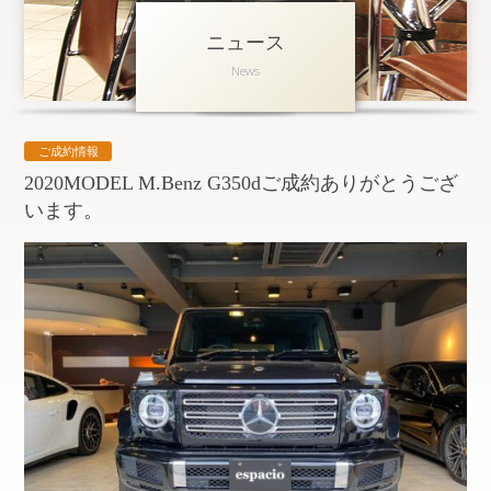
ニュース
アクセス
News
会社概要
採用情報
ご成約情報
お問い合わせ
個人情報保護方針
2020MODEL M.Benz G350dご成約ありがとうござ
います。