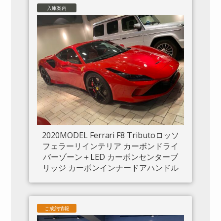
入庫案内
2020MODEL Ferrari F8 Tributoロッソ
フェラーリインテリア カーボンドライ
バーゾーン＋LED カーボンセンターブ
リッジ カーボンインナードアハンドル
カーボンリアブーツトリム フロントリ
フト カーボンサイドエアスプリッター
カーボンエンジンルーム パッセンジャ
ご成約情報
ーディスプレイ アダプティブヘッドラ