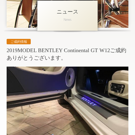
ニュース
アクセス
News
会社概要
採用情報
ご成約情報
お問い合わせ
個人情報保護方針
2019MODEL BENTLEY Continental GT W12ご成約
ありがとうございます。