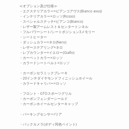
≪オプション及び仕様≫
・エクステリアカラー×ビアンコアヴス(Bianco avus)
・インテリアカラー×ロッソ(Rosso)
・スペシャルステッチ×ビアンコ(Bianco)
・レザー製アームレスト＆センタートンネル
・フルパワーシート/シートポジション3メモリー
・シートヒーター
・ダッシュカラー×ネロ(Nero)
・レザーステアリング×ネロ
・レブカウンター×イエロー(Giallo)
・カーペットカラー×ロッソ
・カラードシートベルト×ロッソ
・カーボンセラミックブレーキ
・20インチダイヤモンドフィニッシュホイール
・カラードキャリパー×ロッソ
・フロント・GTOスポーツグリル
・カーボンフェンダーシールド
・カーボンホイールセンターキャップ
・パーキングセンサー/リア
・バックカメラ(ボディ同色ペイント)