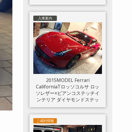
入庫案内
2015MODEL Ferrari
CaliforniaTロッソコルサ ロッ
ソレザー×ビアンコステッチイ
ンテリア ダイヤモンドステッ
チシート LED付きカーボンド
ライバーゾーン カーボンセン
タートンネル ダッシュボード
ご成約情報
インサートパネル×カーボン ク
ロームフロントグリル S/Fシー