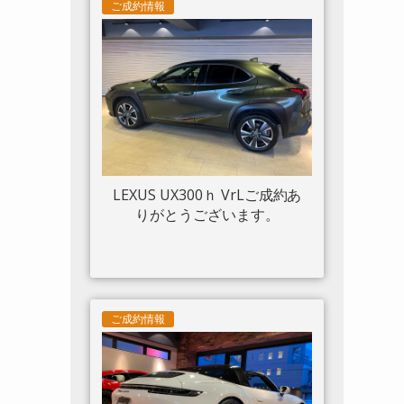
ツトリム フロントリフト カー
ご成約情報
ボンサイドエアスプリッター
カーボンエンジンルーム パッ
センジャーディスプレイ アダ
プティブヘッドライトシステ
ム 入庫しました。
LEXUS UX300ｈ VrLご成約あ
りがとうございます。
ご成約情報