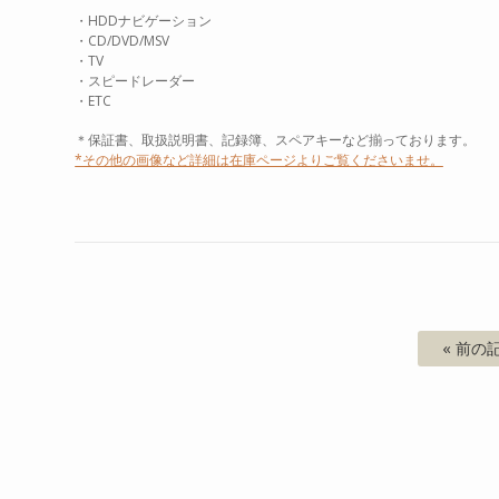
・HDDナビゲーション
・CD/DVD/MSV
・TV
・スピードレーダー
・ETC
＊保証書、取扱説明書、記録簿、スペアキーなど揃っております。
*その他の画像など詳細は在庫ページよりご覧くださいませ。
« 前の