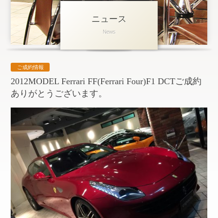
ニュース
アクセス
News
会社概要
採用情報
ご成約情報
お問い合わせ
個人情報保護方針
2012MODEL Ferrari FF(Ferrari Four)F1 DCTご成約
ありがとうございます。