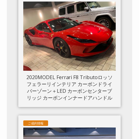
2020MODEL Ferrari F8 Tributoロッソ
フェラーリインテリア カーボンドライ
バーゾーン＋LED カーボンセンターブ
リッジ カーボンインナードアハンドル
カーボンリアブーツトリム フロントリ
フト カーボンサイドエアスプリッター
カーボンエンジンルーム パッセンジャ
ご成約情報
ーディスプレイ アダプティブヘッドラ
イトシステム 入庫しました。