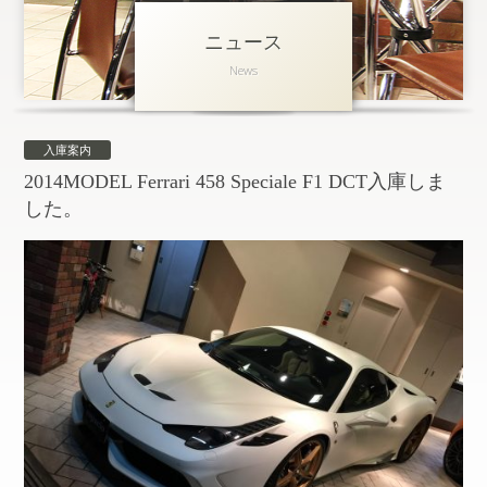
ニュース
アクセス
News
会社概要
採用情報
入庫案内
お問い合わせ
個人情報保護方針
2014MODEL Ferrari 458 Speciale F1 DCT入庫しま
した。