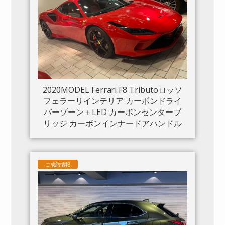
2020MODEL Ferrari F8 Tributoロッソ
フェラーリインテリア カーボンドライ
バーゾーン＋LED カーボンセンターブ
リッジ カーボンインナードアハンドル
カーボンリアブーツトリム フロントリ
フト カーボンサイドエアスプリッター
カーボンエンジンルーム パッセンジャ
ご成約情報
ーディスプレイ アダプティブヘッドラ
イトシステム 入庫しました。