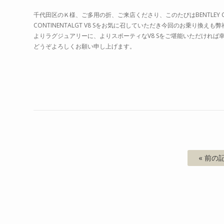
千代田区のＫ様、ご多用の折、ご来店くださり、このたびはBENTLEY CO
CONTINENTALGT V8 Sをお気に召していただき今回のお乗り
よりラグジュアリーに、よりスポーティなV8 Sをご堪能いただければ幸
どうぞよろしくお願い申し上げます。
« 前の