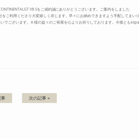
NTINENTALGT V8 Sをご成約誠にありがとうございます。ご案内をしました
換えも弊社をご利用くださり大変嬉しく存じます。早々にお納めできますよう手配してまい
いでございます。Ｋ様の益々のご発展を心よりお祈りしております。今後ともespac
記事
次の記事 »