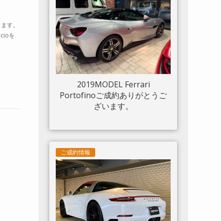
ルド 20“鍛造AW入庫しまし
た。
ります。
ioを
2019MODEL Ferrari
Portofinoご成約ありがとうご
ざいます。
ご成約情報