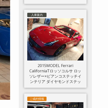
入庫案内
2015MODEL Ferrari
CaliforniaTロッソコルサ ロッ
ソレザー×ビアンコステッチイ
ンテリア ダイヤモンドステッ
チシート LED付きカーボンド
ライバーゾーン カーボンセン
タートンネル ダッシュボード
ご成約情報
インサートパネル×カーボン ク
ロームフロントグリル S/Fシー