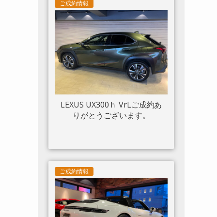
ツトリム フロントリフト カー
ご成約情報
ボンサイドエアスプリッター
カーボンエンジンルーム パッ
センジャーディスプレイ アダ
プティブヘッドライトシステ
ム 入庫しました。
LEXUS UX300ｈ VrLご成約あ
りがとうございます。
ご成約情報