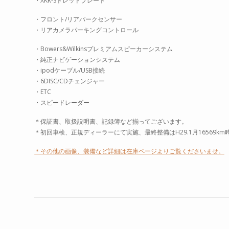
・XKR-Sトレッドプレート
・フロント/リアパークセンサー
・リアカメラパーキングコントロール
・Bowers&Wilkinsプレミアムスピーカーシステム
・純正ナビゲーションシステム
・ipodケーブル/USB接続
・6DISC/CDチェンジャー
・ETC
・スピードレーダー
＊保証書、取扱説明書、記録簿など揃ってございます。
＊初回車検、正規ディーラーにて実施、最終整備はH29.1月16569k
＊その他の画像、装備など詳細は在庫ページよりご覧くださいませ。