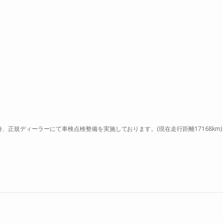
m時、正規ディーラーにて車検点検整備を実施しております。(現在走行距離17168km)