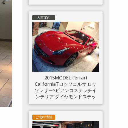
入庫案内
2015MODEL Ferrari
CaliforniaTロッソコルサ ロッ
ソレザー×ビアンコステッチイ
ンテリア ダイヤモンドステッ
チシート LED付きカーボンド
ライバーゾーン カーボンセン
タートンネル ダッシュボード
ご成約情報
インサートパネル×カーボン ク
ロームフロントグリル S/Fシー