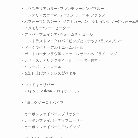
・エクステリアカラー×フレンチレーシングブルー
・インテリアカラー×ウォームチャコール(ブラック)
・パフォーマンスシート(ソフトカーボン、グレインレザー)×ウォーム
・３メモリー/シートヒーター
・アッパーフェイシア×ウォームチャコール
・コントラストマイクロパイピングとステッチ×ランスブルー
・ダークライナーアルミニウムパネル
・ポルトローナフラウ製ジェットレザーヘッドライニング
・レザーステアリングホイール（ヒーター付き）
・クルーズコントロール
・光沢仕上げステンレス製ペダル
・レッドキャリパー
・20インチ Vulcan アロイホイール
・4連エグゾーストパイプ
・カーボンファイバースプリッター
・カーボンファイバーディフューザー
・カーボンファイバーリアウイング