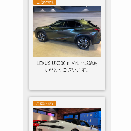
ツトリム フロントリフト カー
ご成約情報
ボンサイドエアスプリッター
カーボンエンジンルーム パッ
センジャーディスプレイ アダ
プティブヘッドライトシステ
ム 入庫しました。
LEXUS UX300ｈ VrLご成約あ
りがとうございます。
ご成約情報