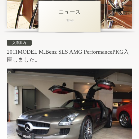
ニュース
アクセス
News
会社概要
採用情報
入庫案内
お問い合わせ
個人情報保護方針
2011MODEL M.Benz SLS AMG PerformancePKG入
庫しました。