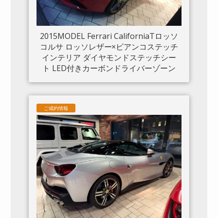
2015MODEL Ferrari CaliforniaTロッソ
コルサ ロッソレザー×ビアンコステッチ
インテリア ダイヤモンドステッチシー
ト LED付きカーボンドライバーゾーン
カーボンセンタートンネル ダッシュボ
ードインサートパネル×カーボン クロー
ムフロントグリル S/Fシールド 20“鍛造
ご成約情報
AW入庫しました。