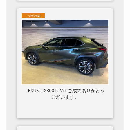
フト カーボンサイドエアスプリッター
カーボンエンジンルーム パッセンジャ
ご成約情報
ーディスプレイ アダプティブヘッドラ
イトシステム 入庫しました。
LEXUS UX300ｈ VrLご成約ありがとう
ございます。