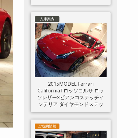
入庫案内
2015MODEL Ferrari
CaliforniaTロッソコルサ ロッ
ソレザー×ビアンコステッチイ
ンテリア ダイヤモンドステッ
チシート LED付きカーボンド
ライバーゾーン カーボンセン
タートンネル ダッシュボード
ご成約情報
インサートパネル×カーボン ク
ロームフロントグリル S/Fシー