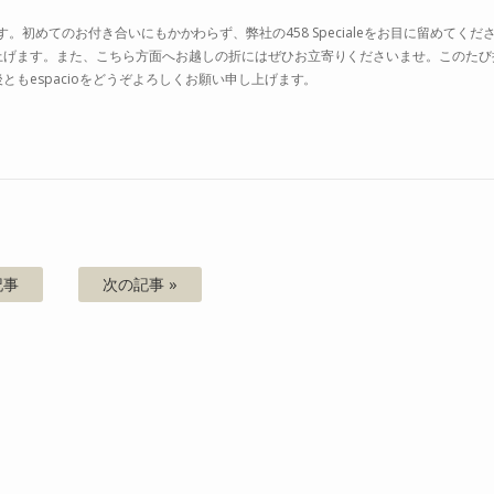
ございます。初めてのお付き合いにもかかわらず、弊社の458 Specialeをお目に留めてくだ
上げます。また、こちら方面へお越しの折にはぜひお立寄りくださいませ。このたび
もespacioをどうぞよろしくお願い申し上げます。
記事
次の記事 »