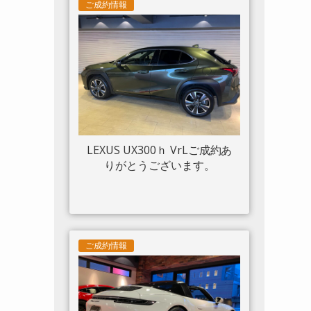
ツトリム フロントリフト カー
ご成約情報
ボンサイドエアスプリッター
カーボンエンジンルーム パッ
センジャーディスプレイ アダ
プティブヘッドライトシステ
ム 入庫しました。
LEXUS UX300ｈ VrLご成約あ
りがとうございます。
ご成約情報