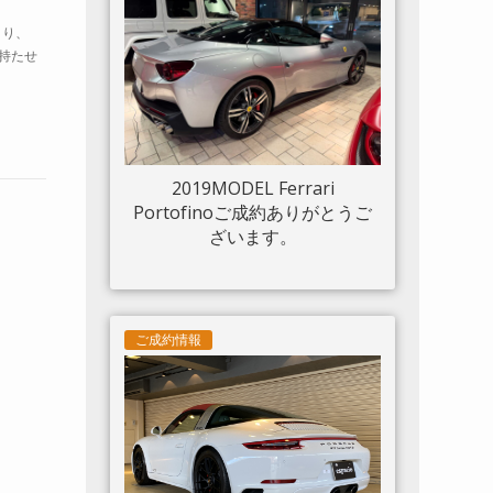
ルド 20“鍛造AW入庫しまし
さり、
た。
持たせ
2019MODEL Ferrari
Portofinoご成約ありがとうご
ざいます。
ご成約情報