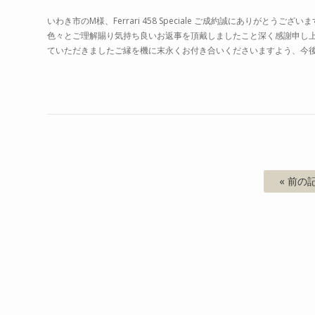
いわき市のM様、Ferrari 458 Speciale ご成約誠にありがとう
色々とご理解賜り気持ち良いお返事を頂戴しましたこと深く感謝申し
ていただきましたご縁を機に末永くお付き合いくださいますよう、今後と
« 前の