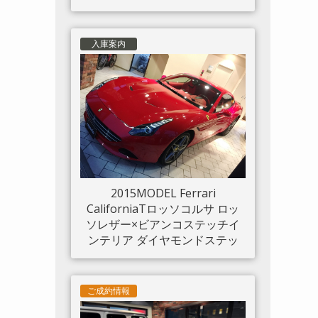
入庫案内
2015MODEL Ferrari
CaliforniaTロッソコルサ ロッ
ソレザー×ビアンコステッチイ
ンテリア ダイヤモンドステッ
チシート LED付きカーボンド
ライバーゾーン カーボンセン
タートンネル ダッシュボード
ご成約情報
インサートパネル×カーボン ク
ロームフロントグリル S/Fシー