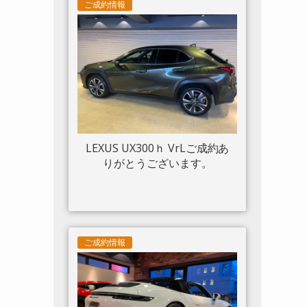
ツトリム フロントリフト カー
ご成約情報
ボンサイドエアスプリッター
カーボンエンジンルーム パッ
センジャーディスプレイ アダ
プティブヘッドライトシステ
ム 入庫しました。
LEXUS UX300ｈ VrLご成約あ
りがとうございます。
ご成約情報