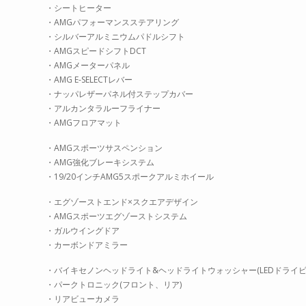
・シートヒーター
・AMGパフォーマンスステアリング
・シルバーアルミニウムパドルシフト
・AMGスピードシフトDCT
・AMGメーターパネル
・AMG E-SELECTレバー
・ナッパレザーパネル付ステップカバー
・アルカンタラルーフライナー
・AMGフロアマット
・AMGスポーツサスペンション
・AMG強化ブレーキシステム
・19/20インチAMG5スポークアルミホイール
・エグゾーストエンド×スクエアデザイン
・AMGスポーツエグゾーストシステム
・ガルウイングドア
・カーボンドアミラー
・バイキセノンヘッドライト&ヘッドライトウォッシャー(LEDドライビ
・パークトロニック(フロント、リア)
・リアビューカメラ