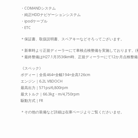
・COMANDシステム
・純正HDDナビゲーションシステム
・ipodケーブル
・ETC
＊保証書、取扱説明書、スペアキーなどそろってございます。
＊新車時より正規ディーラーにて車検点検整備を実施しております。(初回車検
＊最終整備はH27.1月3536km時、正規ディーラーにて12か月点検
《スペック》
ボディー｜全長464×全幅194×全高126cm
エンジン｜6.2L V8DOCH
最高出力｜571ps/6,800rpm
最大トルク｜66.3kg・m/4,750rpm
駆動方式｜FR
＊その他の装備など詳細は在庫ページよりご覧くださいませ。