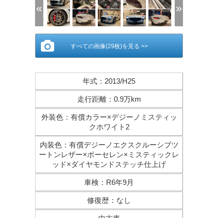
すべての画像(29枚)を見る >>
年式
：
2013/H25
走行距離
：
0.9万km
外装色
：
有償カラー×デジーノミスティッ
クホワイト2
内装色
：
有償デジーノエクスクルーシブツ
ートンレザー×ポーセレン×ミスティックレ
ッド×ダイヤモンドステッチ仕上げ
車検
：
R6年9月
修復歴
：
なし