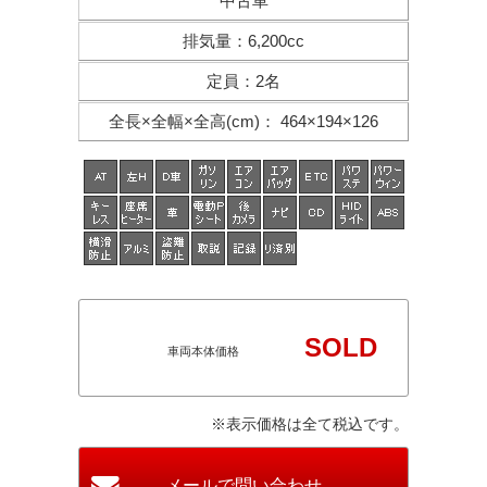
中古車
排気量
：
6,200cc
定員
：
2名
全長×全幅×
全高(cm)
：
464×194×126
SOLD
車両本体価格
※表示価格は全て税込です。