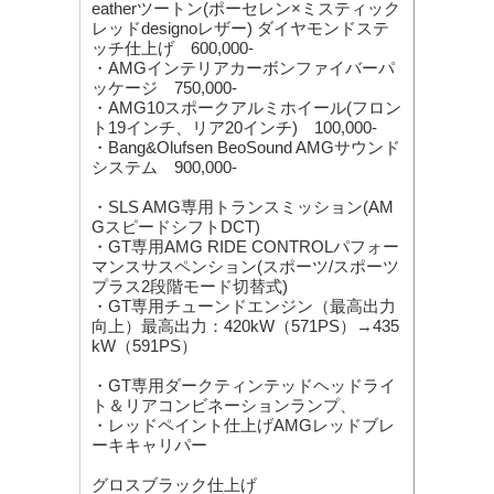
eatherツートン(ポーセレン×ミスティック
レッドdesignoレザー) ダイヤモンドステ
ッチ仕上げ 600,000-
・AMGインテリアカーボンファイバーパ
ッケージ 750,000-
・AMG10スポークアルミホイール(フロン
ト19インチ、リア20インチ) 100,000-
・Bang&Olufsen BeoSound AMGサウンド
システム 900,000-
・SLS AMG専用トランスミッション(AM
GスピードシフトDCT)
・GT専用AMG RIDE CONTROLパフォー
マンスサスペンション(スポーツ/スポーツ
プラス2段階モード切替式)
・GT専用チューンドエンジン（最高出力
向上）最高出力：420kW（571PS）→435
kW（591PS）
・GT専用ダークティンテッドヘッドライ
ト＆リアコンビネーションランプ、
・レッドペイント仕上げAMGレッドブレ
ーキキャリパー
グロスブラック仕上げ