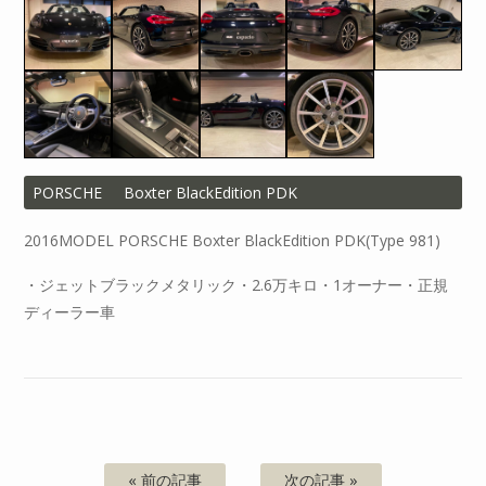
PORSCHE
Boxter BlackEdition PDK
2016MODEL PORSCHE Boxter BlackEdition PDK(Type 981)
・ジェットブラックメタリック・2.6万キロ・1オーナー・正規
ディーラー車
« 前の記事
次の記事 »