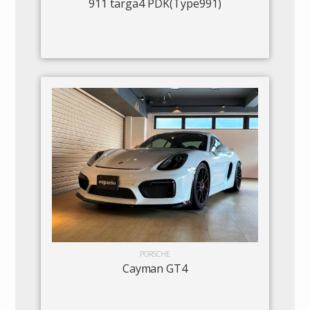
911 targa4 PDK(Type991)
PORSCHE
Cayman GT4