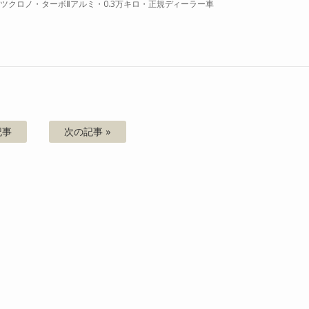
ーツクロノ・ターボⅡアルミ・0.3万キロ・正規ディーラー車
記事
次の記事 »