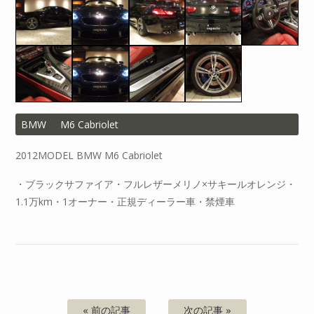
BMW
M6 Cabriolet
2012MODEL BMW M6 Cabriolet
・ブラックサファイア・フルレザーメリノ×サキールオレンジ・
1.1万km・1オーナー・正規ディーラー車・禁煙車
« 前の記事
次の記事 »