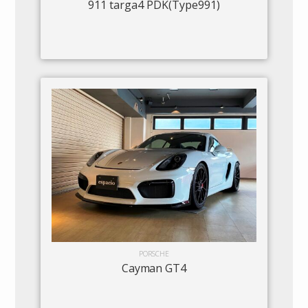
911 targa4 PDK(Type991)
PORSCHE
Cayman GT4