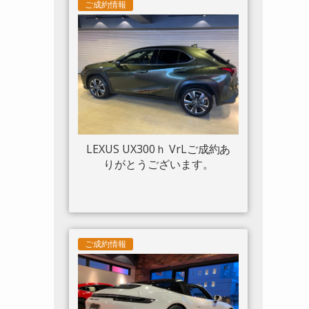
ツトリム フロントリフト カー
ご成約情報
ボンサイドエアスプリッター
カーボンエンジンルーム パッ
センジャーディスプレイ アダ
プティブヘッドライトシステ
ム 入庫しました。
LEXUS UX300ｈ VrLご成約あ
りがとうございます。
ご成約情報