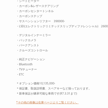
・シートヒーター
・カーボン&レザーステアリング
・カーボンセンタートンネル
・カーボンステップ
・サスペンションリフター 390000-
・LSD(エレクトリックリミテッドスリップディファレンシャル) 26000
・デジタルインナーミラー
・バックカメラ
・パークアシスト
・クルーズコントロール
・純正ナビゲーション
・Bluetooth
・TVチューナー
・ETC
＊オプション価格10,135,000-
＊保証書、取扱説明書、スペアキーなど揃っております。
＊新車保証が継承可能な車両です(R7.3.31まで)
*その他の画像は在庫ページよりご覧ください。