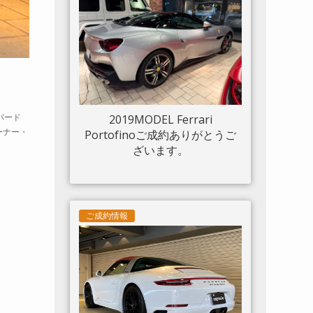
ルド 20“鍛造AW入庫しまし
た。
バード
2019MODEL Ferrari
ーナー・
Portofinoご成約ありがとうご
ざいます。
ご成約情報