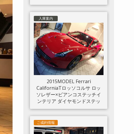
入庫案内
2015MODEL Ferrari
CaliforniaTロッソコルサ ロッ
ソレザー×ビアンコステッチイ
ンテリア ダイヤモンドステッ
チシート LED付きカーボンド
ライバーゾーン カーボンセン
タートンネル ダッシュボード
ご成約情報
インサートパネル×カーボン ク
ロームフロントグリル S/Fシー