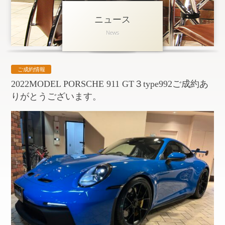
ニュース
アクセス
News
会社概要
採用情報
ご成約情報
お問い合わせ
個人情報保護方針
2022MODEL PORSCHE 911 GT３type992ご成約あ
りがとうございます。