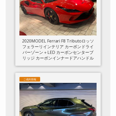
2020MODEL Ferrari F8 Tributoロッソ
フェラーリインテリア カーボンドライ
バーゾーン＋LED カーボンセンターブ
リッジ カーボンインナードアハンドル
カーボンリアブーツトリム フロントリ
フト カーボンサイドエアスプリッター
カーボンエンジンルーム パッセンジャ
ご成約情報
ーディスプレイ アダプティブヘッドラ
イトシステム 入庫しました。