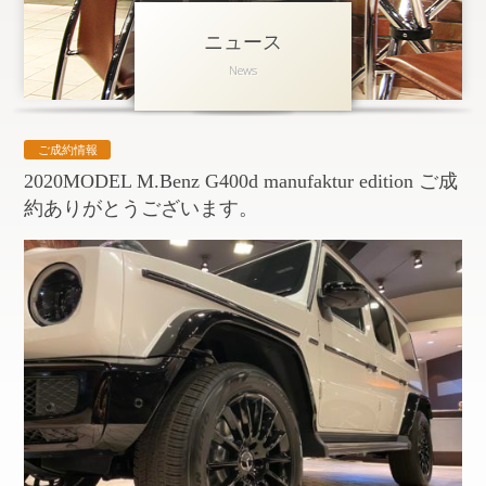
ニュース
アクセス
News
会社概要
採用情報
ご成約情報
お問い合わせ
個人情報保護方針
2020MODEL M.Benz G400d manufaktur edition ご成
約ありがとうございます。