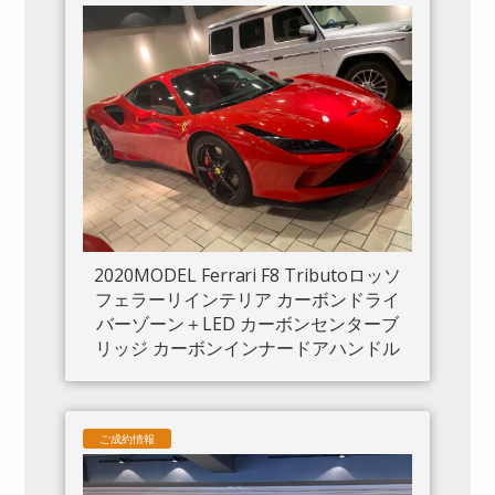
2020MODEL Ferrari F8 Tributoロッソ
フェラーリインテリア カーボンドライ
バーゾーン＋LED カーボンセンターブ
リッジ カーボンインナードアハンドル
カーボンリアブーツトリム フロントリ
フト カーボンサイドエアスプリッター
カーボンエンジンルーム パッセンジャ
ご成約情報
ーディスプレイ アダプティブヘッドラ
イトシステム 入庫しました。