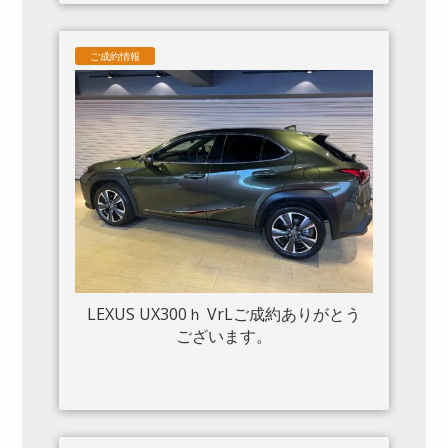
フト カーボンサイドエアスプリッター
カーボンエンジンルーム パッセンジャ
ご成約情報
ーディスプレイ アダプティブヘッドラ
イトシステム 入庫しました。
LEXUS UX300ｈ VrLご成約ありがとう
ございます。