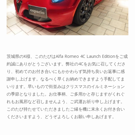
茨城県のK様、このたびはAlfa Romeo 4C Launch Editionをご成
約誠にありがとうございます。弊社の4Cをお気に召してくださ
り、初めてのお付き合いにもかかわらず気持ち良いお返事に感
謝申し上げます。なるべく早くお納めできますよう手配してま
いります。早いもので街並みはクリスマスのイルミネーション
の季節となりました。お仕事柄、ご多用かと存じますがくれぐ
れもお風邪など召しませんよう、ご武運お祈り申し上げます。
このたび持たせていただきましたご縁を機に末永くお付き合い
くださいますよう、どうぞよろしくお願い申しあげます。