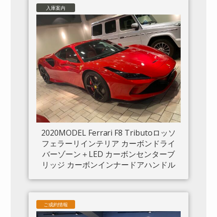
入庫案内
2020MODEL Ferrari F8 Tributoロッソ
フェラーリインテリア カーボンドライ
バーゾーン＋LED カーボンセンターブ
リッジ カーボンインナードアハンドル
カーボンリアブーツトリム フロントリ
フト カーボンサイドエアスプリッター
カーボンエンジンルーム パッセンジャ
ご成約情報
ーディスプレイ アダプティブヘッドラ