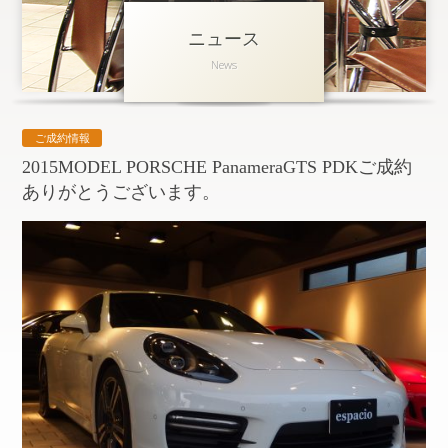
ニュース
アクセス
News
会社概要
採用情報
ご成約情報
お問い合わせ
個人情報保護方針
2015MODEL PORSCHE PanameraGTS PDKご成約
ありがとうございます。